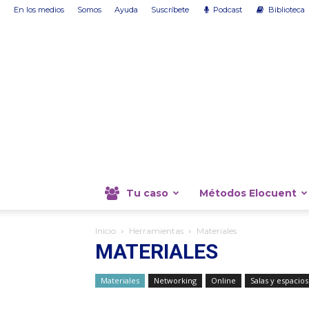
En los medios
Somos
Ayuda
Suscríbete
Podcast
Biblioteca
Tu caso
Métodos Elocuent
Inicio
Herramientas
Materiales
MATERIALES
Materiales
Networking
Online
Salas y espacios