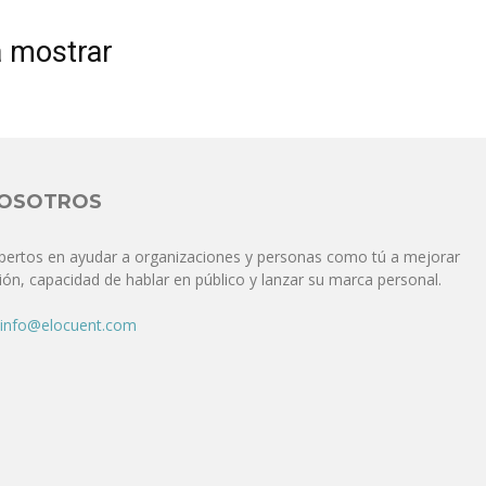
Comunicación
a mostrar
para
NOSOTROS
pertos en ayudar a organizaciones y personas como tú a mejorar
ón, capacidad de hablar en público y lanzar su marca personal.
los
info@elocuent.com
que