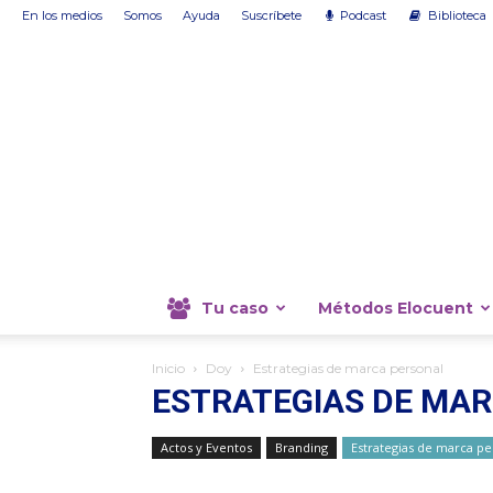
En los medios
Somos
Ayuda
Suscríbete
Podcast
Biblioteca
Tu caso
Métodos Elocuent
Inicio
Doy
Estrategias de marca personal
ESTRATEGIAS DE MA
Actos y Eventos
Branding
Estrategias de marca pe