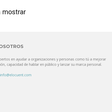
Comunicación
a mostrar
para
NOSOTROS
pertos en ayudar a organizaciones y personas como tú a mejorar
ón, capacidad de hablar en público y lanzar su marca personal.
los
info@elocuent.com
que