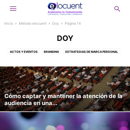
Inicio
Método elocuent
Doy
Página 14
DOY
ACTOS Y EVENTOS
BRANDING
ESTRATEGIAS DE MARCA PERSONAL
HERRAMIENTAS
MEDICIÓN Y SEGUIMIENTO
PROTOCOLO
Cómo captar y mantener la atención de la
audiencia en una...