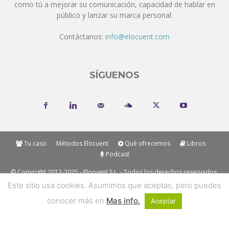
como tú a mejorar su comunicación, capacidad de hablar en
público y lanzar su marca personal.
Contáctanos:
info@elocuent.com
SÍGUENOS
Tu caso
Métodos Elocuent
Qué ofrecemos
Libros
Podcast
© Copyright 2012-2025 - Elocuent S.L. - Todos los derechos reservados.
Los métodos y marcas mencionadas en nuestros métodos son
Este sitio usa cookies. Asumimos que aceptas, pero puedes
"Trademark" de Elocuent SL. Solo se permite la reproducción de
conocer más en
Mas info.
Aceptar
contenidos con mención y enlace a su origen.
Recibe todo Elocuent en tu email