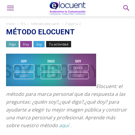
Inicio
ES
Método elocuent
Página 2
MÉTODO ELOCUENT
Digo
Doy
Soy
Tu actividad
Elocuent: el
método para marca personal que da respuesta a las
preguntas: ¿quién soy?,¿qué digo?,¿qué doy? para
ayudarte a elegir tu mejor imagen pública y construir
una marca personal y profesional. Aprende más
sobre nuestro método
aquí .