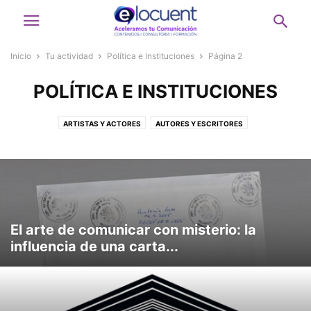
Inicio
Tu actividad
Política e Instituciones
Página 2
POLÍTICA E INSTITUCIONES
ARTISTAS Y ACTORES
AUTORES Y ESCRITORES
CELEBRITIES, PERSONAJES PÚBLICOS
DEPORTISTAS
DISEÑADORES GRÁFICOS
EMPRENDEDORES Y PYME'S
EMPRESARIOS Y DIRECTIVOS GRAN EMPRESA
ESTUDIANTES Y PRIMER EMPLEO
GESTIÓN CARRERA PROFESIONAL
LÍDERES ONLINE (INFLUENCERS,...)
MUJER
ONG Y ASOCIACIONES
El arte de comunicar con misterio: la
PERIODISTAS
POLÍTICA E INSTITUCIONES
influencia de una carta...
PROFESIONES LIBERALES (ABOGADOS, CONSULTORES, ARQUITECTOS,...)
PROFESORES Y DOCENTES