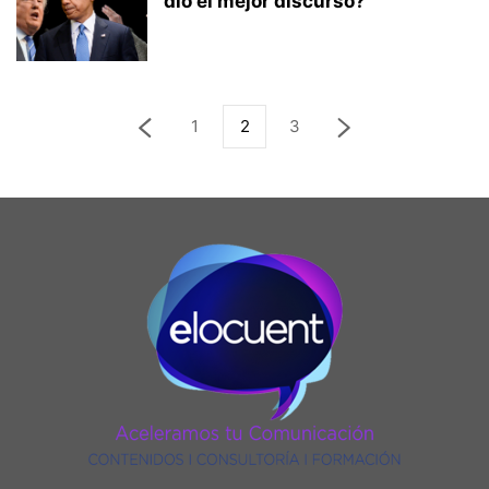
dio el mejor discurso?
1
2
3