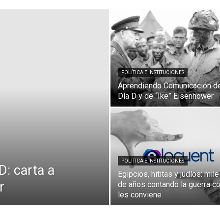
Comunicación
para
POLÍTICA E INSTITUCIONES
Aprendiendo Comunicación d
Día D y de “Ike” Eisenhower
los
POLÍTICA E INSTITUCIONES
D: carta a
Egipcios, hititas y judíos: mil
r
de años contando la guerra 
que
les conviene