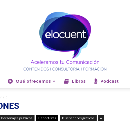
Qué ofrecemos
Libros
Podcast
Elocuent-
na 3
IONES
, Personajes públicos
Deportistas
Diseñadores gráficos