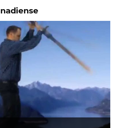
anadiense
quieren
liderar