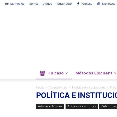
En los medios
Somos
Ayuda
Suscríbete
Podcast
Biblioteca
Tu caso
Métodos Elocuent
Inicio
Tu actividad
Política e Instituciones
Pági
POLÍTICA E INSTITUC
Artistas y Actores
Autores y escritores
Celebrities