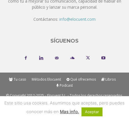
como tú a mejorar su comunicación, capacidad de hablar en
público y lanzar su marca personal.
Contáctanos:
info@elocuent.com
SÍGUENOS
Tu caso
Métodos Elocuent
Qué ofrecemos
Libros
Podcast
© Copyright 2012-2025 - Elocuent S.L. - Todos los derechos reservados.
Los métodos y marcas mencionadas en nuestros métodos son
Este sitio usa cookies. Asumimos que aceptas, pero puedes
"Trademark" de Elocuent SL. Solo se permite la reproducción de
conocer más en
Mas info.
Aceptar
contenidos con mención y enlace a su origen.
Recibe todo Elocuent en tu email