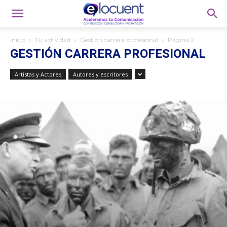
Inicio
Tu actividad
Gestión carrera profesional
Página 2
GESTIÓN CARRERA PROFESIONAL
Artistas y Actores
Autores y escritores