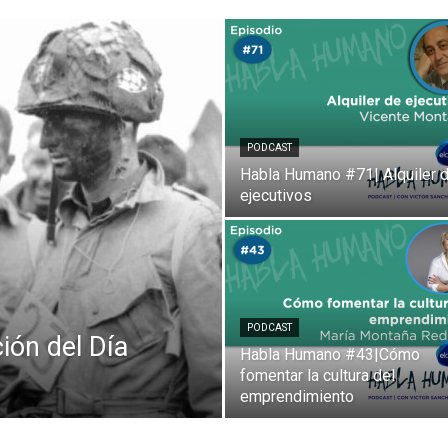
Comunicación
para
PODCAST
Habla Humano #71| Alquiler 
ejecutivos
los
PODCAST
ón del Día
Habla Humano #43|Cómo
fomentar la cultura del
que
emprendimiento