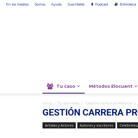
En los medios
Somos
Ayuda
Suscríbete
Podcast
Biblioteca
Tu caso
Métodos Elocuent
Inicio
Tu actividad
Gestión carrera profesional
GESTIÓN CARRERA PR
Artistas y Actores
Autores y escritores
Celebrities