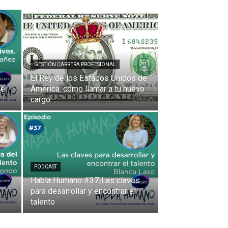
GESTIÓN CARRERA PROFESIONAL
El Rey de los Estados Unidos de
de
América: cómo llamar a tu nuevo
cargo
PODCAST
Habla Humano #37|Las claves
para desarrollar y encontrar el
talento