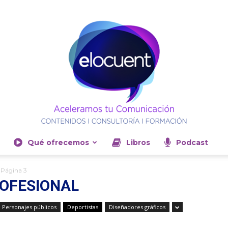
Qué ofrecemos
Libros
Podcast
Elocuent-
Página 3
OFESIONAL
, Personajes públicos
Deportistas
Diseñadores gráficos