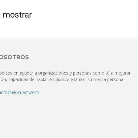
Comunicación
a mostrar
para
NOSOTROS
pertos en ayudar a organizaciones y personas como tú a mejorar
ón, capacidad de hablar en público y lanzar su marca personal.
los
info@elocuent.com
que