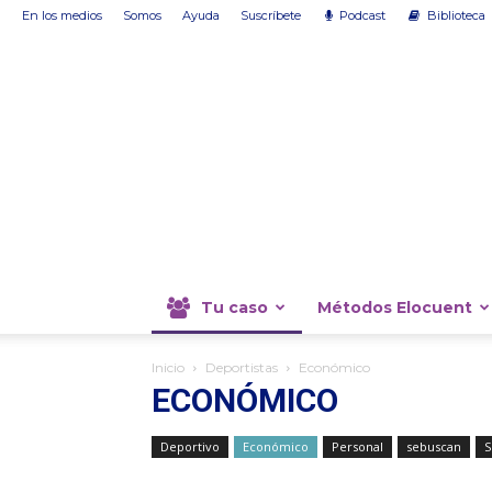
En los medios
Somos
Ayuda
Suscríbete
Podcast
Biblioteca
Tu caso
Métodos Elocuent
Inicio
Deportistas
Económico
ECONÓMICO
Deportivo
Económico
Personal
sebuscan
S