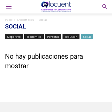
Inicio
Deportistas
Social
SOCIAL
Deportivo
Económico
Personal
sebuscan
Social
No hay publicaciones para
mostrar