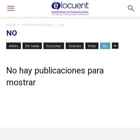
Inicio
Micromunicación
No
NO
Adiós
De nada
Escuchar
Gracias
Hola
No
No hay publicaciones para
mostrar