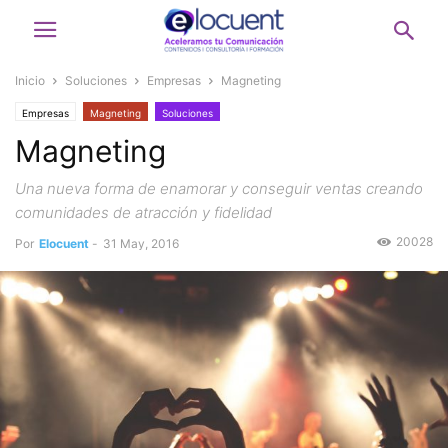
Inicio
Soluciones
Empresas
Magneting
Empresas
Magneting
Soluciones
Magneting
Una nueva forma de enamorar y conseguir ventas creando
comunidades de atracción y fidelidad
20028
Por
Elocuent
-
31 May, 2016