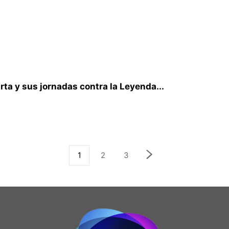
a y sus jornadas contra la Leyenda...
1
2
3