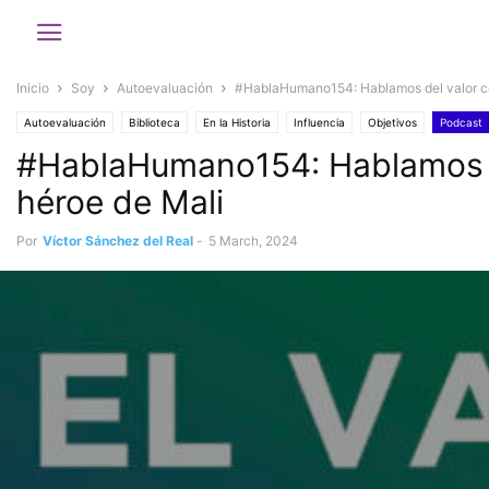
Inicio
Soy
Autoevaluación
#HablaHumano154: Hablamos del valor con 
Autoevaluación
Biblioteca
En la Historia
Influencia
Objetivos
Podcast
#HablaHumano154: Hablamos del
héroe de Mali
Por
Víctor Sánchez del Real
-
5 March, 2024