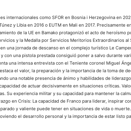
iones internacionales como SFOR en Bosnia i Herzegovina en 20
únez y Libia en 2016 o EUTM en Mali en 2017. Precisamente e
miento de la UE en Bamako protagonizó el acto de heroísmo por 
rvicios y la Medalla por Servicios Meritorios Extraordinarios al
en una jornada de descanso en el complejo turístico Le Campem
o y con una pistola prestada consiguió poner a salvo durante va
senta una intensa entrevista con el Teniente coronel Miguel Án
destaca el valor, la preparación y la importancia de la toma de d
ndo una notable presencia de ánimo y habilidades de liderazgo. 
 capacidad de actuar decisivamente en situaciones críticas. Valo
as. Su experiencia militar y su capacidad para mantener la cal
azgo en Crisis: La capacidad de Franco para liderar, inspirar c
eparado y valiente puede tener en situaciones de vida o muerte
iendo el desarrollo personal y la importancia de estar listo par