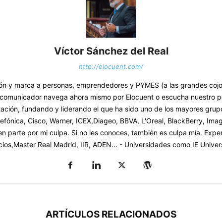
Víctor Sánchez del Real
http://elocuent.com/
y marca a personas, emprendedores y PYMES (a las grandes cojo el t
n comunicador navega ahora mismo por Elocuent o escucha nuestro p
tación, fundando y liderando el que ha sido uno de los mayores gr
fónica, Cisco, Warner, ICEX,Diageo, BBVA, L'Oreal, BlackBerry, Imagi
en parte por mi culpa. Si no les conoces, también es culpa mía. Expe
os,Master Real Madrid, IIR, ADEN... - Universidades como IE Univer
ARTÍCULOS RELACIONADOS