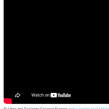
El Libro del Teniente Coronel Franco:
https://amzn.to/3T5fl2