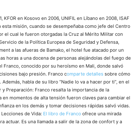
21, KFOR en Kosovo en 2006, UNIFIL en Líbano en 2008, ISAF
n esta misión, cuando se desempeñaba como jefe del Centro
el cual le fueron otorgadas la Cruz al Mérito Militar con
 Servicio de la Política Europea de Seguridad y Defensa,
ent a las afueras de Bamako, el hotel fue atacado por un
rias horas a una docena de personas alejándolas del fuego de
gel Franco, conocido por su heroísmo en Mali, donde salvó
ecisiones bajo presión. Franco c
omparte detalles
sobre cómo
Además, habla de su libro “Nadie lo va a hacer por ti”, en el
r y Preparación: Franco resalta la importancia de la
ma en momentos de alta tensión fueron claves para cambiar el
onfianza en los demás y tomar decisiones rápidas salvó vidas.
. Lecciones de Vida:
El libro de Franco
ofrece una mirada
a actuar. Es una llamada a salir de la zona de confort y a