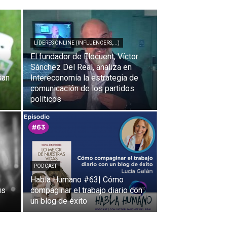
LÍDERES ONLINE (INFLUENCERS,...)
El fundador de Elocuent, Víctor
Sánchez Del Real, analiza en
san
Intereconomía la estrategia de
comunicación de los partidos
políticos
PODCAST
Habla Humano #63| Cómo
us
compaginar el trabajo diario con
un blog de éxito