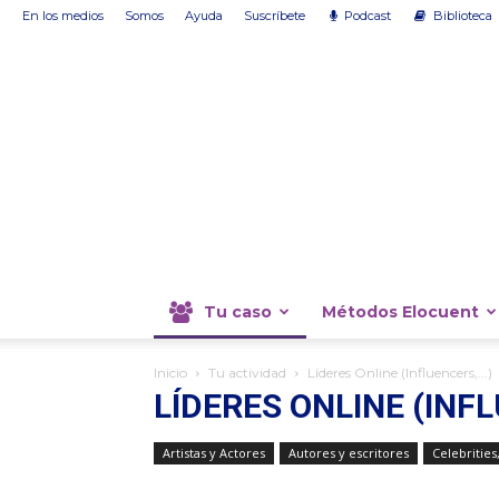
En los medios
Somos
Ayuda
Suscríbete
Podcast
Biblioteca
Tu caso
Métodos Elocuent
Inicio
Tu actividad
Líderes Online (Influencers,...)
LÍDERES ONLINE (INFL
Artistas y Actores
Autores y escritores
Celebrities