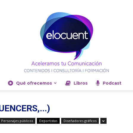
Qué ofrecemos
Libros
Podcast
Elocuent-
UENCERS,...)
, Personajes públicos
Deportistas
Diseñadores gráficos