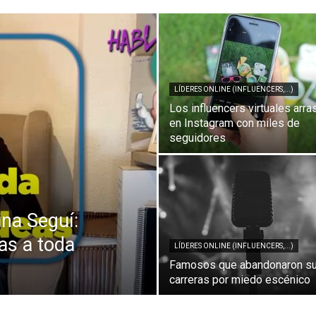
Comunicación
LÍDERES ONLINE (INFLUENCERS,...)
para
Los influencers virtuales arra
en Instagram con miles de
seguidores
los
na Seguí:
as a toda
LÍDERES ONLINE (INFLUENCERS,...)
Famosos que abandonaron s
que
carreras por miedo escénico