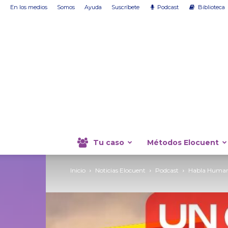
En los medios
Somos
Ayuda
Suscríbete
Podcast
Biblioteca
Tu caso
Métodos Elocuent
Inicio
Noticias Elocuent
Podcast
Habla Humano