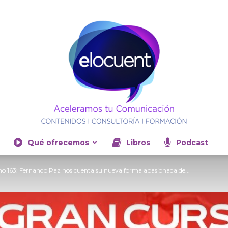
Qué ofrecemos
Libros
Podcast
Elocuent-
 163: Fernando Paz nos cuenta su nueva forma apasionada de...