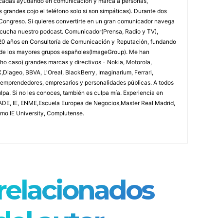
écadas ayudando en comunicación y marca a personas,
grandes cojo el teléfono solo si son simpáticas). Durante dos
l Congreso. Si quieres convertirte en un gran comunicador navega
scucha nuestro podcast. Comunicador(Prensa, Radio y TV),
y 20 años en Consultoría de Comunicación y Reputación, fundando
o de los mayores grupos españoles(ImageGroup). Me han
o caso) grandes marcas y directivos - Nokia, Motorola,
X,Diageo, BBVA, L'Oreal, BlackBerry, Imaginarium, Ferrari,
s, emprendedores, empresarios y personalidades públicas. A todos
ulpa. Si no les conoces, también es culpa mía. Experiencia en
CADE, IE, ENME,Escuela Europea de Negocios,Master Real Madrid,
omo IE University, Complutense.
 relacionados