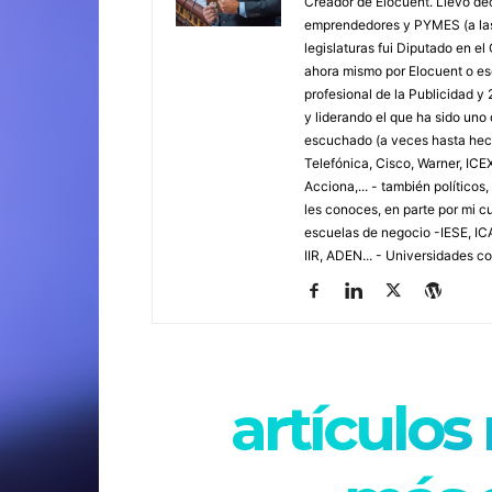
Creador de Elocuent. Llevo d
emprendedores y PYMES (a las 
legislaturas fui Diputado en e
ahora mismo por Elocuent o e
profesional de la Publicidad 
y liderando el que ha sido un
escuchado (a veces hasta hech
Telefónica, Cisco, Warner, ICE
Acciona,... - también político
les conoces, en parte por mi c
escuelas de negocio -IESE, I
IIR, ADEN... - Universidades c
artículos