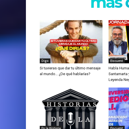
más d
Digo
Elocuent
Si tuvieras que dar tu último mensaje
Habla Human
al mundo… ¿De qué hablarías?
Santamarta y
Leyenda Ne
En la Historia
Elocuent