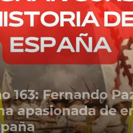
Comunicación
para
los
 163: Fernando Paz
ma apasionada de e
que
spaña