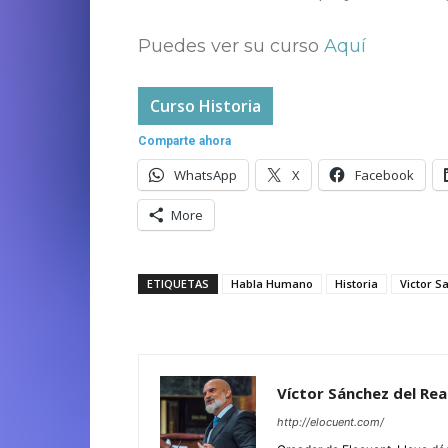
Puedes ver su curso
Aquí
Curso Historia
Comparte ahora
WhatsApp
X
Facebook
More
ETIQUETAS
Habla Humano
Historia
Victor S
Víctor Sánchez del Rea
http://elocuent.com/