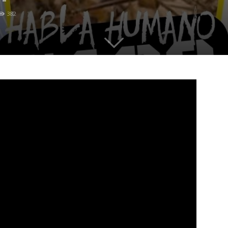
382
quieren
liderar