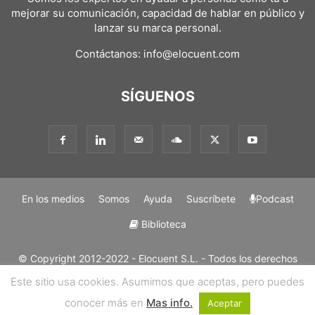
mejorar su comunicación, capacidad de hablar en público y
lanzar su marca personal.
Contáctanos:
info@elocuent.com
SÍGUENOS
En los medios
Somos
Ayuda
Suscríbete
Podcast
Biblioteca
© Copyright 2012-2022 - Elocuent S.L. - Todos los derechos
reservados. Los métodos y marcas mencionadas en nuestros
Este sitio usa cookies. Asumimos que aceptas, pero puedes
métodos son "Trademark" de Elocuent SL. Solo se permite la
conocer más en
Mas info.
reproducción de contenidos con mención y enlace a su origen.
Aceptar