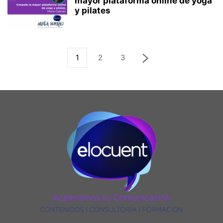
mayor plataforma online de yoga
y pilates
1
2
3