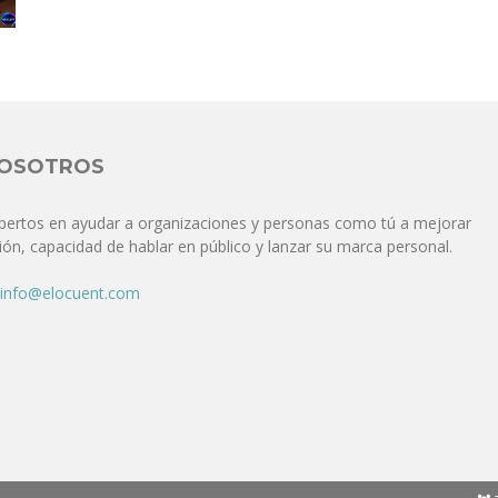
Comunicación
para
NOSOTROS
pertos en ayudar a organizaciones y personas como tú a mejorar
ón, capacidad de hablar en público y lanzar su marca personal.
los
info@elocuent.com
que