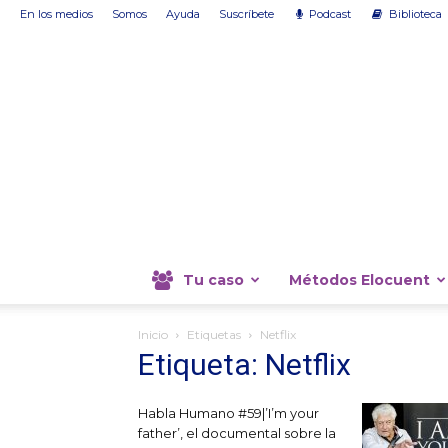
En los medios
Somos
Ayuda
Suscríbete
Podcast
Biblioteca
Tu caso
Métodos Elocuent
Inicio
Etiquetas
Netflix
Etiqueta: Netflix
Habla Humano #59|’I’m your
father’, el documental sobre la