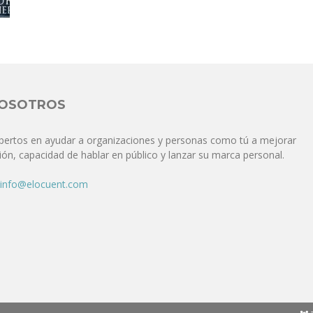
Comunicación
para
NOSOTROS
pertos en ayudar a organizaciones y personas como tú a mejorar
ón, capacidad de hablar en público y lanzar su marca personal.
los
info@elocuent.com
que