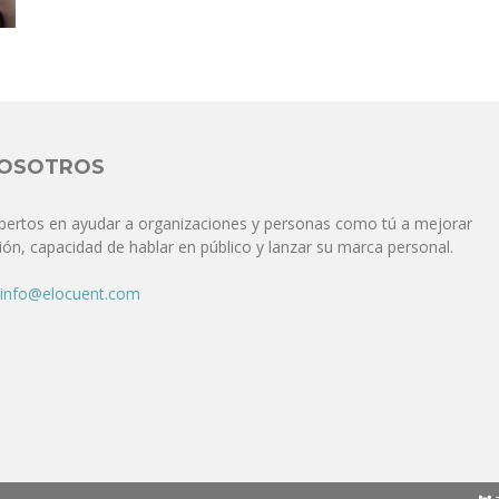
Comunicación
para
NOSOTROS
pertos en ayudar a organizaciones y personas como tú a mejorar
ón, capacidad de hablar en público y lanzar su marca personal.
los
info@elocuent.com
que