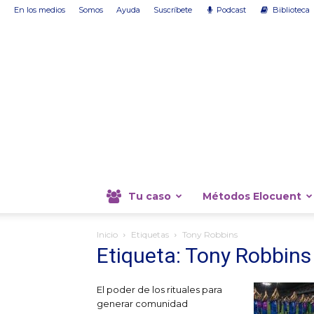
En los medios
Somos
Ayuda
Suscríbete
Podcast
Biblioteca
Tu caso
Métodos Elocuent
Inicio
Etiquetas
Tony Robbins
Etiqueta: Tony Robbins
El poder de los rituales para
generar comunidad