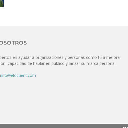
Comunicación
para
NOSOTROS
pertos en ayudar a organizaciones y personas como tú a mejorar
ón, capacidad de hablar en público y lanzar su marca personal.
los
info@elocuent.com
que