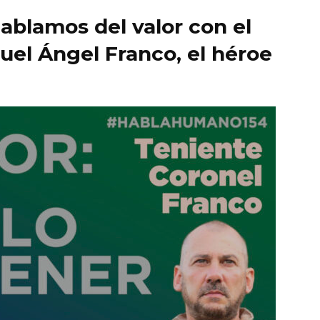
blamos del valor con el
uel Ángel Franco, el héroe
quieren
liderar