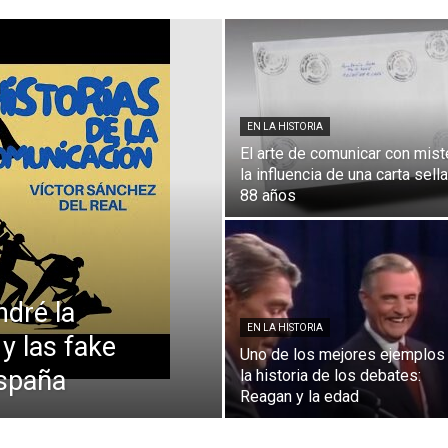
Comunicación
EN LA HISTORIA
para
El arte de comunicar con miste
la influencia de una carta sell
88 años
los
ndré la
EN LA HISTORIA
 y las fake
Uno de los mejores ejemplos
España
la historia de los debates:
que
Reagan y la edad