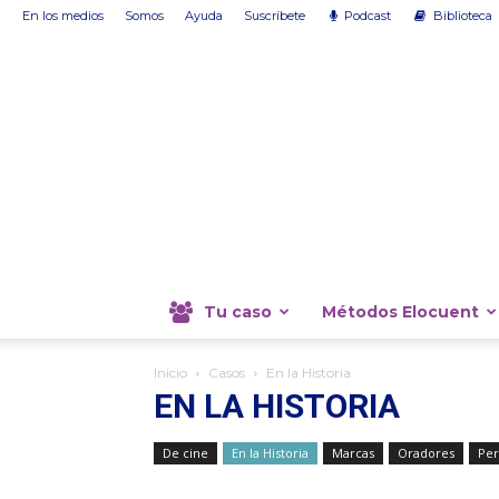
En los medios
Somos
Ayuda
Suscríbete
Podcast
Biblioteca
Tu caso
Métodos Elocuent
Inicio
Casos
En la Historia
EN LA HISTORIA
De cine
En la Historia
Marcas
Oradores
Per