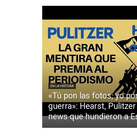
EN LA HISTORIA
«Tú pon las fotos, yo po
guerra»: Hearst, Pulitzer
news que hundieron a 