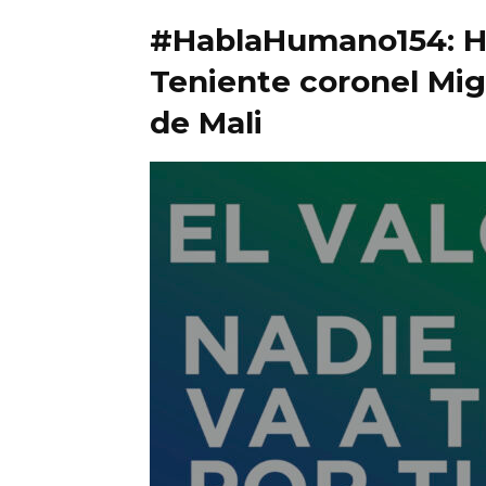
#HablaHumano154: Ha
Teniente coronel Mig
de Mali