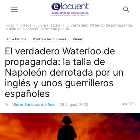
Inicio
Casos
En la Historia
El verdadero Waterloo de propaganda:
la talla de Napoleón derrotada por un...
En la Historia
Política e Instituciones
Visual
El verdadero Waterloo de
propaganda: la talla de
Napoleón derrotada por un
inglés y unos guerrilleros
españoles
572
Por
Víctor Sánchez del Real
-
29 August, 2023