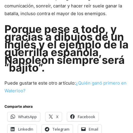
comunicación, sonreír, cantar y hacer reír suele ganar la
batalla, incluso contra el mayor de los enemigos.
Porque pese a todo, y
gracias a dibujos de un
inglés y el ejemplo de la
guerrilla española,
Napoleón siempre será
“bajito”.
Puede gustarte este otro artículo:
¿Quién ganó primero en
Waterloo?
Comparte ahora
WhatsApp
X
Facebook
LinkedIn
Telegram
Email