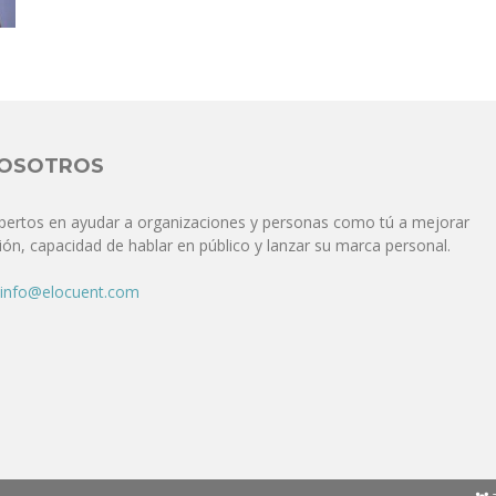
Comunicación
para
NOSOTROS
pertos en ayudar a organizaciones y personas como tú a mejorar
ón, capacidad de hablar en público y lanzar su marca personal.
los
info@elocuent.com
que