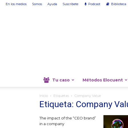
En los medios
Somos
Ayuda
Suscríbete
Podcast
Biblioteca
Tu caso
Métodos Elocuent
Inicio
Etiquetas
Company Value
Etiqueta: Company Val
The impact of the “CEO brand”
in a company