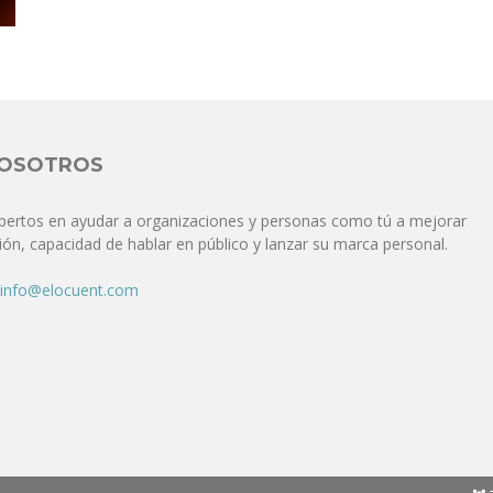
Comunicación
para
NOSOTROS
pertos en ayudar a organizaciones y personas como tú a mejorar
ón, capacidad de hablar en público y lanzar su marca personal.
los
info@elocuent.com
que