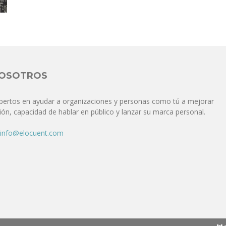
Comunicación
para
NOSOTROS
pertos en ayudar a organizaciones y personas como tú a mejorar
ón, capacidad de hablar en público y lanzar su marca personal.
los
info@elocuent.com
que