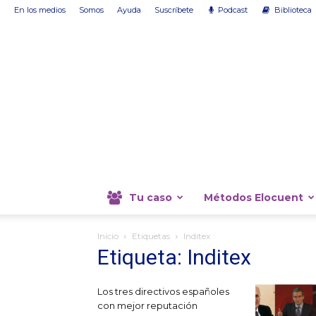
En los medios
Somos
Ayuda
Suscríbete
Podcast
Biblioteca
Tu caso
Métodos Elocuent
Inicio
Etiquetas
Inditex
Etiqueta: Inditex
Los tres directivos españoles
con mejor reputación