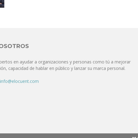
Comunicación
para
NOSOTROS
pertos en ayudar a organizaciones y personas como tú a mejorar
ón, capacidad de hablar en público y lanzar su marca personal.
los
info@elocuent.com
que