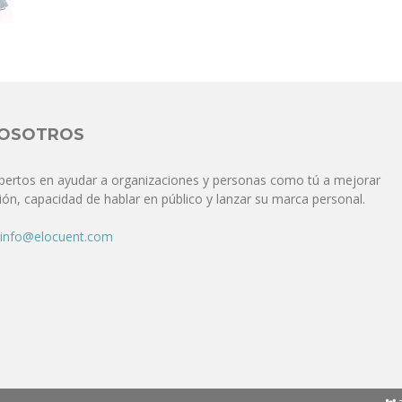
Comunicación
para
NOSOTROS
pertos en ayudar a organizaciones y personas como tú a mejorar
ón, capacidad de hablar en público y lanzar su marca personal.
los
info@elocuent.com
que