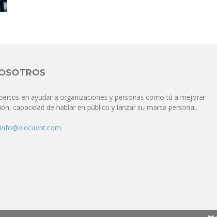
Comunicación
para
NOSOTROS
pertos en ayudar a organizaciones y personas como tú a mejorar
ón, capacidad de hablar en público y lanzar su marca personal.
los
info@elocuent.com
que