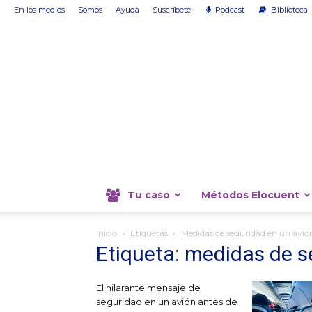
En los medios
Somos
Ayuda
Suscríbete
Podcast
Biblioteca
Tu caso
Métodos Elocuent
Inicio
Etiquetas
Medidas de seguridad en un avió
Etiqueta: medidas de s
El hilarante mensaje de
seguridad en un avión antes de