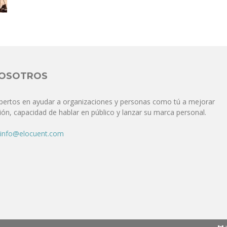
Comunicación
para
NOSOTROS
pertos en ayudar a organizaciones y personas como tú a mejorar
ón, capacidad de hablar en público y lanzar su marca personal.
los
info@elocuent.com
que