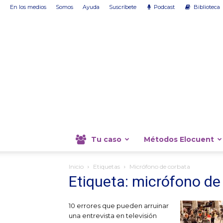
En los medios
Somos
Ayuda
Suscríbete
Podcast
Biblioteca
Tu caso
Métodos Elocuent
Inicio
Etiquetas
Micrófono de corbata
Etiqueta: micrófono de
10 errores que pueden arruinar
una entrevista en televisión