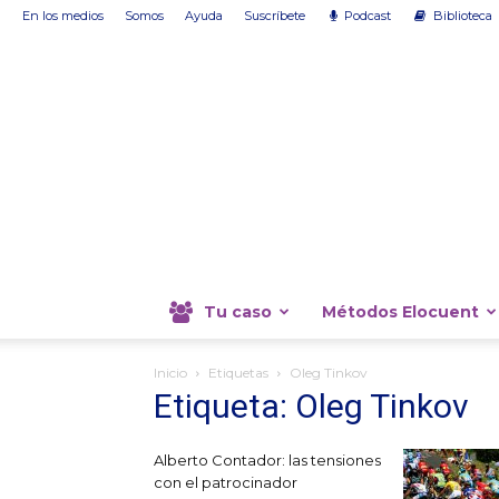
En los medios
Somos
Ayuda
Suscríbete
Podcast
Biblioteca
Tu caso
Métodos Elocuent
Inicio
Etiquetas
Oleg Tinkov
Etiqueta: Oleg Tinkov
Alberto Contador: las tensiones
con el patrocinador