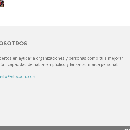
Comunicación
para
NOSOTROS
pertos en ayudar a organizaciones y personas como tú a mejorar
ón, capacidad de hablar en público y lanzar su marca personal.
los
info@elocuent.com
que