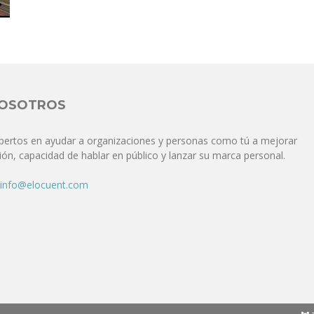
Comunicación
para
NOSOTROS
pertos en ayudar a organizaciones y personas como tú a mejorar
ón, capacidad de hablar en público y lanzar su marca personal.
los
info@elocuent.com
que