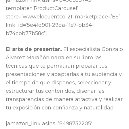
[amazon_link asins=’8490353743′
template=’ProductCarousel’
store=’wwwelocuentco-21′ marketplace=’ES’
link_id=’5e4fd901-29da-11e7-bb34-
b74cbb77b58c’]
El arte de presentar.
El especialista Gonzalo
Álvarez Marañón narra en su libro las
técnicas que te permitirán preparar tus
presentaciones y adaptarlas a tu audiencia y
el tiempo de que dispones, seleccionar y
estructurar tus contenidos, diseñar las
transparencias de manera atractiva y realizar
tu exposición con confianza y naturalidad.
[amazon_link asins=’8498752205′