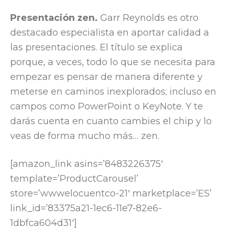
Presentación zen.
Garr Reynolds es otro
destacado especialista en aportar calidad a
las presentaciones. El título se explica
porque, a veces, todo lo que se necesita para
empezar es pensar de manera diferente y
meterse en caminos inexplorados; incluso en
campos como PowerPoint o KeyNote. Y te
darás cuenta en cuanto cambies el chip y lo
veas de forma mucho más… zen.
[amazon_link asins=’8483226375′
template=’ProductCarousel’
store=’wwwelocuentco-21′ marketplace=’ES’
link_id=’83375a21-1ec6-11e7-82e6-
1dbfca604d31′]