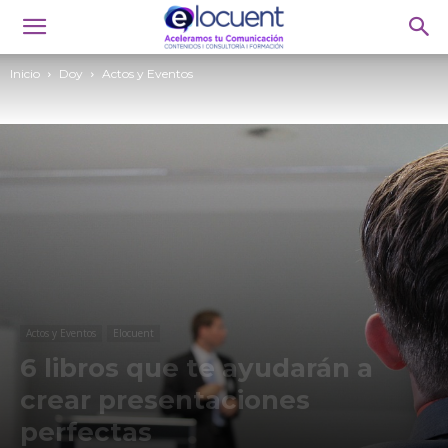
Inicio
Doy
Actos y Eventos
Actos y Eventos
Elocuent
6 libros que te ayudarán a
crear presentaciones
perfectas