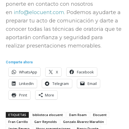
ponerte en contacto con nosotros
en
info@elocuent.com
. Podemos ayudarte a
preparar tu acto de comunicación y darte a
conocer todas las técnicas de oratoria que te
aportarán confianza y seguridad para
realizar presentaciones memorables.
Comparte ahora
WhatsApp
X
Facebook
LinkedIn
Telegram
Email
Print
More
ETIQUETAS
biblioteca elocuent
Dam Roam
Elocuent
Fran Carrillo
Garr Reynolds
Gonzalo Álvarez Marañón
Javier Reyero
libros presentaciones
Nancy Duarte