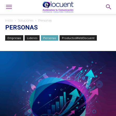
Inicio
Soluciones
Personas
PERSONAS
Empresas
Lideres
Personas
ProductosWebElocuent