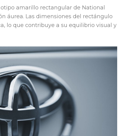
gotipo amarillo rectangular de National
ón áurea. Las dimensiones del rectángulo
 lo que contribuye a su equilibrio visual y