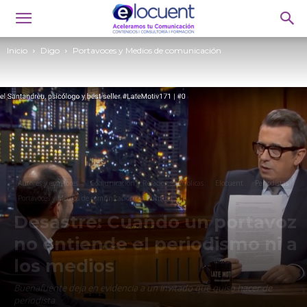
Inicio
Digo
Portavoces y Medios de comunicación
Autores y escritores
Comunicación y Relaciones Públicas
Elocuent
Periodistas
Portavoces y Medios de comunicación
Puntual
Desastre: Cuando un portavoz
no entiende el periodismo ni a
los medios
Buenafuente deja en evidencia a un invitado que quiso hacer de
periodista