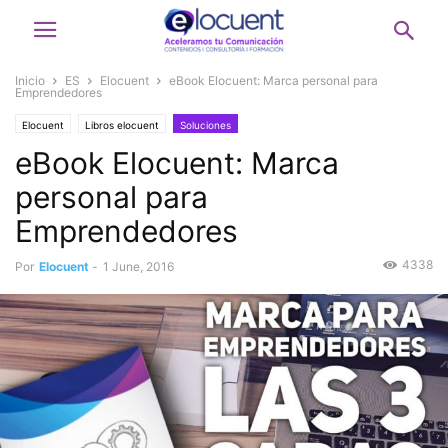
Inicio
ES
Elocuent
eBook Elocuent: Marca personal para
Emprendedores
Elocuent
Libros elocuent
Soluciones
eBook Elocuent: Marca
personal para
Emprendedores
4338
Por
Elocuent
-
1 June, 2016