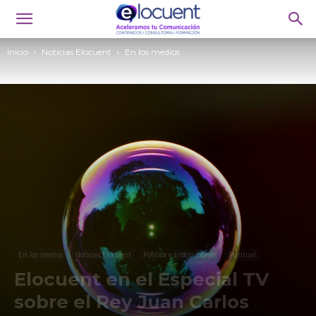
Inicio
Noticias Elocuent
En los medios
En los medios
Noticias Elocuent
Política e Instituciones
Puntual
Elocuent en el Especial TV
sobre el Rey Juan Carlos