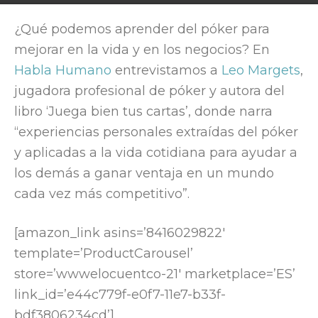
Por
Elocuent
-
14 December, 2017
2153
¿Qué podemos aprender del póker para
mejorar en la vida y en los negocios? En
Habla Humano
entrevistamos a
Leo Margets
,
jugadora profesional de póker y autora del
libro ‘Juega bien tus cartas’, donde narra
“experiencias personales extraídas del póker
y aplicadas a la vida cotidiana para ayudar a
los demás a ganar ventaja en un mundo
cada vez más competitivo”.
[amazon_link asins=’8416029822′
template=’ProductCarousel’
store=’wwwelocuentco-21′ marketplace=’ES’
link_id=’e44c779f-e0f7-11e7-b33f-
bdf3806234cd’]