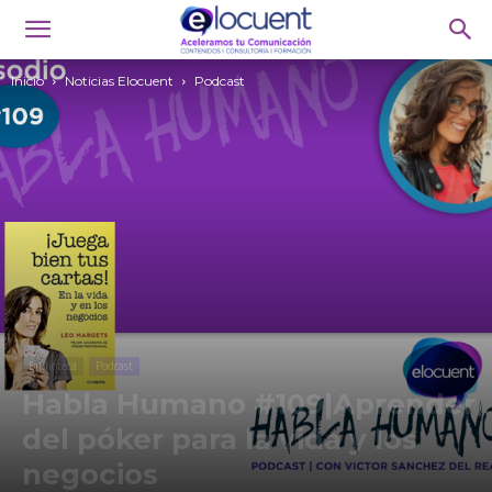
Inicio
Noticias Elocuent
Podcast
Biblioteca
Podcast
Habla Humano #109|Aprender
del póker para la vida y los
negocios