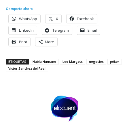
Comparte ahora
WhatsApp
X
Facebook
LinkedIn
Telegram
Email
Print
More
ETIQUETAS
Habla Humano
Leo Margets
negocios
póker
Victor Sanchez del Real