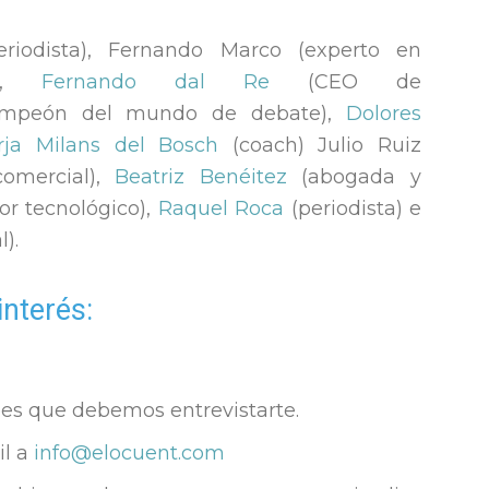
riodista), Fernando Marco (experto en
g),
Fernando dal Re
(CEO de
mpeón del mundo de debate),
Dolores
rja Milans del Bosch
(coach) Julio Ruiz
comercial),
Beatriz Benéitez
(abogada y
or tecnológico),
Raquel Roca
(periodista) e
).
interés:
ees que debemos entrevistarte.
il a
info@elocuent.com