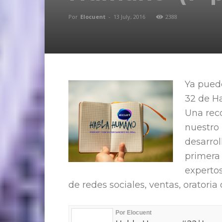
Por
Elocuent
-
13 July, 2016
2388
Ya pued
32 de H
Una rec
nuestro
desarro
primera 
experto
de redes sociales, ventas, oratoria