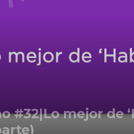
Comunicación
para
los
 #32|Lo mejor de ‘
que
arte)