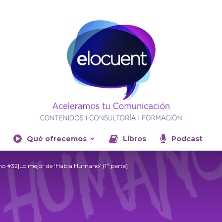
Qué ofrecemos
Libros
Podcast
Elocuent-
 #32|Lo mejor de ‘Habla Humano’ (1ª parte)