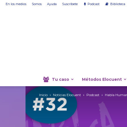
En los medios
Somos
Ayuda
Suscríbete
Podcast
Biblioteca
Tu caso
Métodos Elocuent
Inicio
Noticias Elocuent
Podcast
Habla Humano