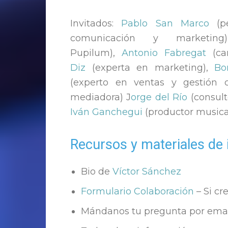
Invitados:
Pablo San Marco
(pe
comunicación y marketin
Pupilum),
Antonio Fabregat
(ca
Diz
(experta en marketing),
Bo
(experto en ventas y gestión 
mediadora) J
orge del Río
(consult
Iván Ganchegui
(productor musical
Recursos y materiales de 
Bio de
Víctor Sánchez
Formulario Colaboración
– Si cr
Mándanos tu pregunta por ema