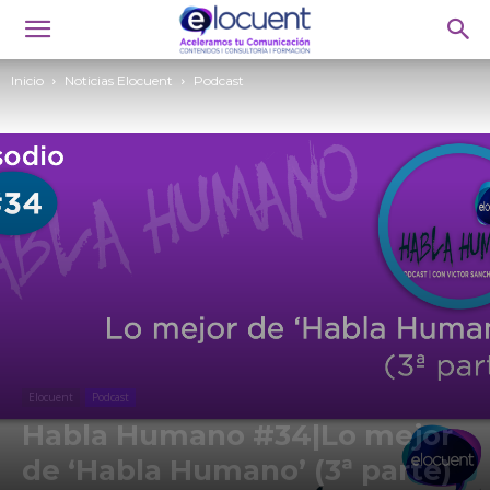
Inicio
Noticias Elocuent
Podcast
Elocuent
Podcast
Habla Humano #34|Lo mejor
de ‘Habla Humano’ (3ª parte)