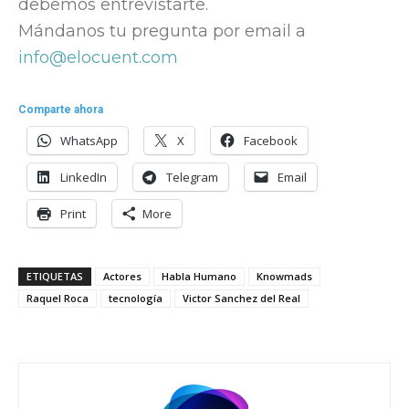
debemos entrevistarte.
Mándanos tu pregunta por email a
info@elocuent.com
Comparte ahora
WhatsApp
X
Facebook
LinkedIn
Telegram
Email
Print
More
ETIQUETAS
Actores
Habla Humano
Knowmads
Raquel Roca
tecnología
Victor Sanchez del Real