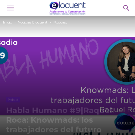
Inicio
Noticias Elocuent
Podcast
Podcast
Habla Humano #9|Raquel
Roca: Knowmads: los
trabajadores del futuro