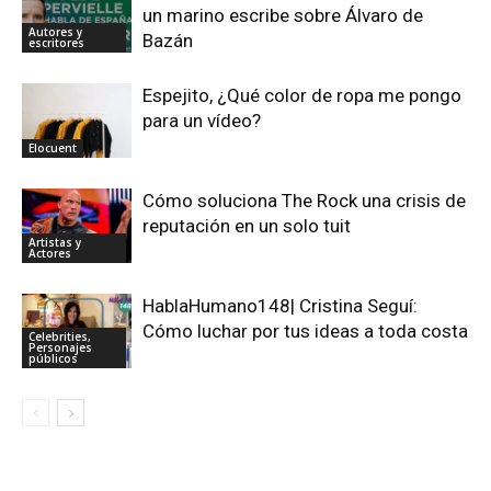
un marino escribe sobre Álvaro de
Autores y
Bazán
escritores
Espejito, ¿Qué color de ropa me pongo
para un vídeo?
Elocuent
Cómo soluciona The Rock una crisis de
reputación en un solo tuit
Artistas y
Actores
HablaHumano148| Cristina Seguí:
Cómo luchar por tus ideas a toda costa
Celebrities,
Personajes
públicos