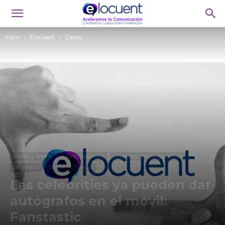
Inicio
Elocuent
Casos
Artistas y Actores
Autores y escritores
Celebrities, Personajes públicos
Deportistas
Online
Puntual
Las celebrities ya pueden dar
autógrafos en el móvil:
Fanstastic