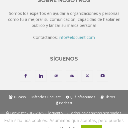
SOBRE NOSOTROS
Somos los expertos en ayudar a organizaciones y personas
como tú a mejorar su comunicación, capacidad de hablar en
público y lanzar su marca personal.
Contáctanos:
info@elocuent.com
SÍGUENOS
Tu caso
Métodos Elocuent
Qué ofrecemos
Libros
Podcast
© Copyright 2012-2025 - Elocuent S.L. - Todos los derechos reservados.
Los métodos y marcas mencionadas en nuestros métodos son
Este sitio usa cookies. Asumimos que aceptas, pero puedes
"Trademark" de Elocuent SL. Solo se permite la reproducción de