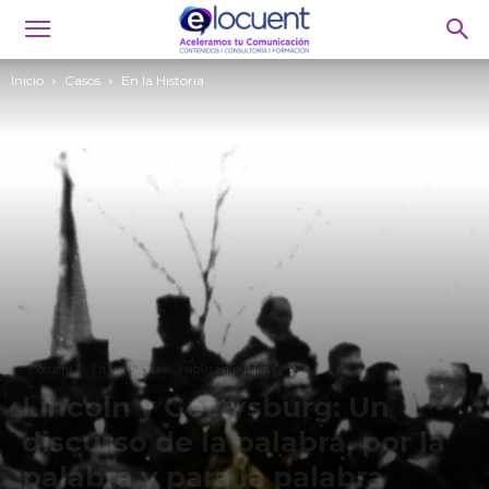
Inicio
Casos
En la Historia
Elocuent
En la Historia
Hablar en público
Lincoln y Gettysburg: Un
discurso de la palabra, por la
palabra y para la palabra