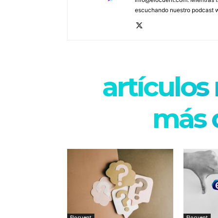
escuchando nuestro podcast
artículos
más d
Elocuent
Elocuent