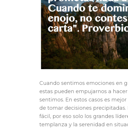
Cuando sentimos emociones en gran
estas pueden empujarnos a hacer
sentimos. En estos casos es mejor r
de tomar decisiones precipitadas.
fácil, por eso solo los grandes líd
templanza y la serenidad en situa