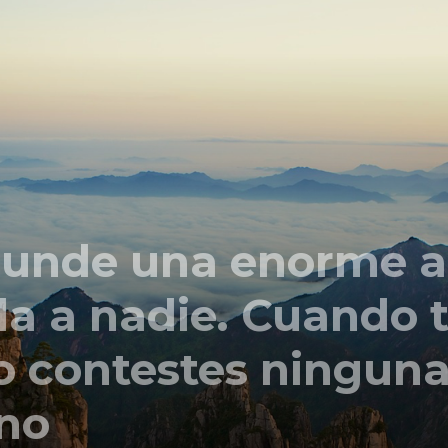
Comunicación
para
nunde una enorme al
los
a a nadie. Cuando 
o contestes ninguna
que
ino