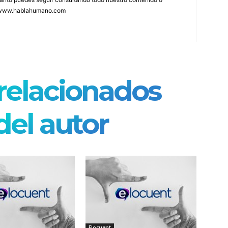
 www.hablahumano.com
 relacionados
el autor
Elocuent