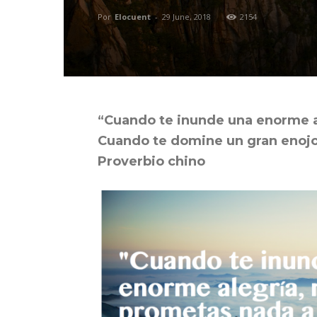
Por
Elocuent
-
29 June, 2018
2154
“Cuando te inunde una enorme a
Cuando te domine un gran enojo,
Proverbio chino