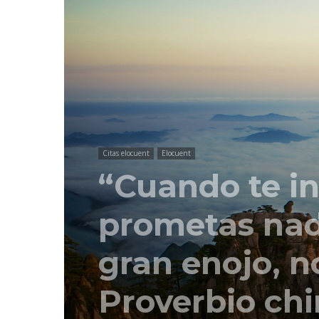
Citas elocuent
Elocuent
“Cuando te i
prometas nad
gran enojo, n
Proverbio ch