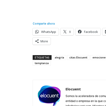
Comparte ahora
WhatsApp
X
Facebook
More
ETIQUETAS
alegría
citas Elocuent
emocione
templanza
Elocuent
Somos la aceleradora de comun
entidad o empresa en la que c
info@elocuent.com. Mientras t