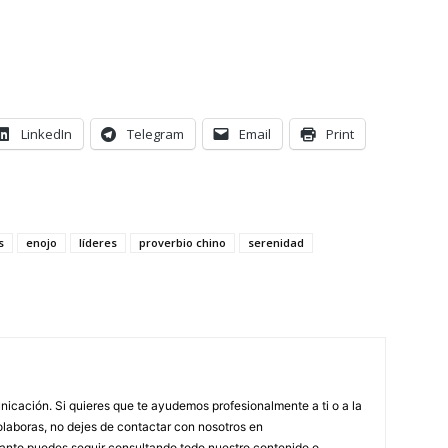
LinkedIn
Telegram
Email
Print
s
enojo
líderes
proverbio chino
serenidad
icación. Si quieres que te ayudemos profesionalmente a ti o a la
olaboras, no dejes de contactar con nosotros en
anto puedes seguir consultando todo nuestro contenido o