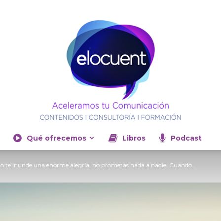
Qué ofrecemos
Libros
Podcast
Elocuent-
 te inunde una enorme alegría, no prometas nada a nadie. Cuando...