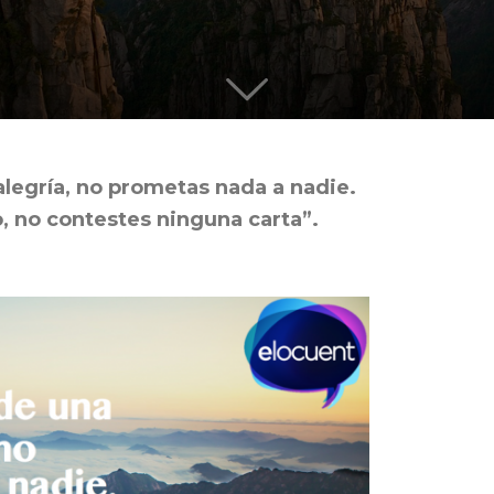
quieren
legría, no prometas nada a nadie.
 no contestes ninguna carta”.
liderar