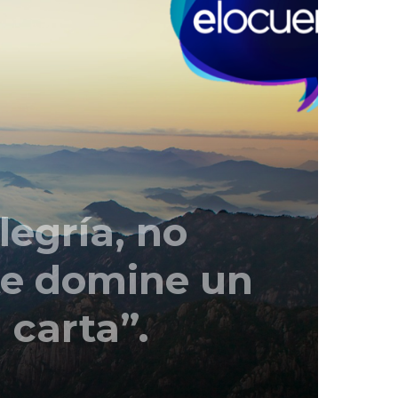
egría, no
te domine un
 carta”.