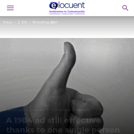
Inicio
Z. EN
Branding @en
Branding @en
Elocuent
Victor Sánchez del Real @en
Z. EN
A 1984 ad still effective
thanks to one single person