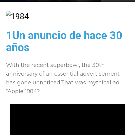
Por
Víctor Sánchez del Real
-
17 February, 2014
1661
1Un anuncio de hace 30
años
With the recent superbowl, the 30th
anniversary of an essential advertisement
has gone unnoticed.That was mythical ad
“Apple 1984?.