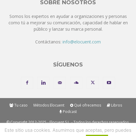
SOBRE NOSOTROS
Somos los expertos en ayudar a organizaciones y personas
como tú a mejorar su comunicación, capacidad de hablar en
público y lanzar su marca personal.
Contáctanos:
info@elocuent.com
SÍGUENOS
Tu caso
Métodos Elocuent
Qué ofrecemos
Libros
Podcast
© Copyright 2012-2025 - Elocuent S.L. - Todos los derechos reservados.
Los métodos y marcas mencionadas en nuestros métodos son
Este sitio usa cookies. Asumimos que aceptas, pero puedes
"Trademark" de Elocuent SL. Solo se permite la reproducción de