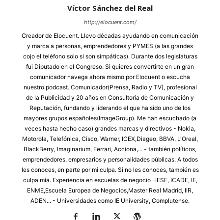
Víctor Sánchez del Real
http://elocuent.com/
Creador de Elocuent. Llevo décadas ayudando en comunicación
y marca a personas, emprendedores y PYMES (a las grandes
cojo el teléfono solo si son simpáticas). Durante dos legislaturas
fui Diputado en el Congreso. Si quieres convertirte en un gran
comunicador navega ahora mismo por Elocuent o escucha
nuestro podcast. Comunicador(Prensa, Radio y TV), profesional
de la Publicidad y 20 años en Consultoría de Comunicación y
Reputación, fundando y liderando el que ha sido uno de los
mayores grupos españoles(ImageGroup). Me han escuchado (a
veces hasta hecho caso) grandes marcas y directivos - Nokia,
Motorola, Telefónica, Cisco, Warner, ICEX,Diageo, BBVA, L'Oreal,
BlackBerry, Imaginarium, Ferrari, Acciona,... - también políticos,
emprendedores, empresarios y personalidades públicas. A todos
les conoces, en parte por mi culpa. Si no les conoces, también es
culpa mía. Experiencia en escuelas de negocio -IESE, ICADE, IE,
ENME,Escuela Europea de Negocios,Master Real Madrid, IIR,
ADEN... - Universidades como IE University, Complutense.