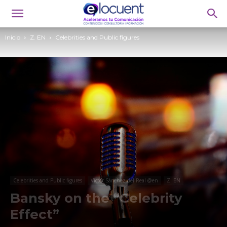
Inicio
Z. EN
Celebrities and Public figures
Celebrities and Public figures
Victor Sánchez del Real @en
Z. EN
Bansky on the “Celebrity
Effect”