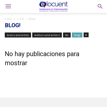
Inicio
Z. EN
Blog!
BLOG!
Actors and artists
Authors and writers
Be
Blog!
No hay publicaciones para
mostrar