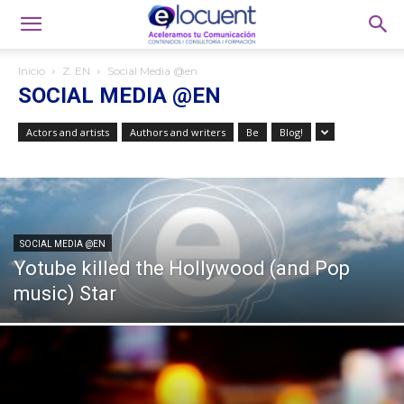
Inicio
Z. EN
Social Media @en
SOCIAL MEDIA @EN
Actors and artists
Authors and writers
Be
Blog!
SOCIAL MEDIA @EN
Yotube killed the Hollywood (and Pop
music) Star